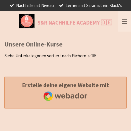
Nachhilfe mit Niveau
Lernen mit Saran ist ein Klack‘s
Zum
Hauptinhalt
springen
S&R NACHHILFE
ACADEMY
🇩🇪
Unsere Online-Kurse
Siehe Unterkategorien sortiert nach Fächern. ✅💯
Erstelle deine eigene Website mit
Webador